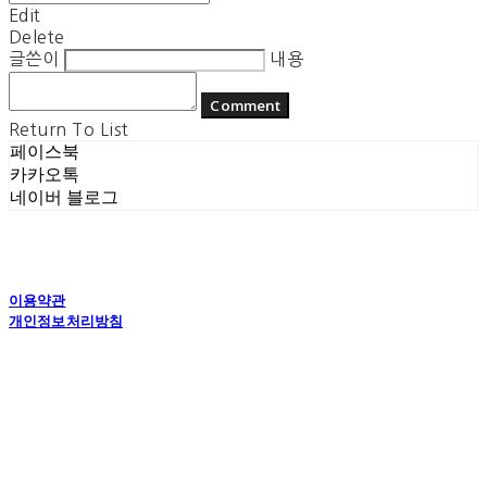
Edit
Delete
글쓴이
내용
Comment
Return To List
페이스북
카카오톡
네이버 블로그
이용약관
개인정보처리방침
사업자정보확인
상호: 플라잉더치 | 대표: 정현기 | 개인정보관리책임자: 정현기 | 전화: 070-7617-0518 |
이메일: flyingdutchcop@naver.com
주소: 경기도 수원시 권선구 고현로 25번길 40 1층 | 사업자등록번호:
875-12-00917
| 통
신판매:
제2018 수원권선-0574호
| 호스팅제공자: (주)식스샵