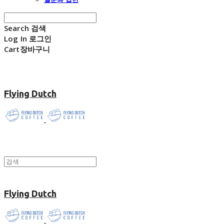
Search
검색
Log In
로그인
Cart
장바구니
Flying Dutch
Flying Dutch