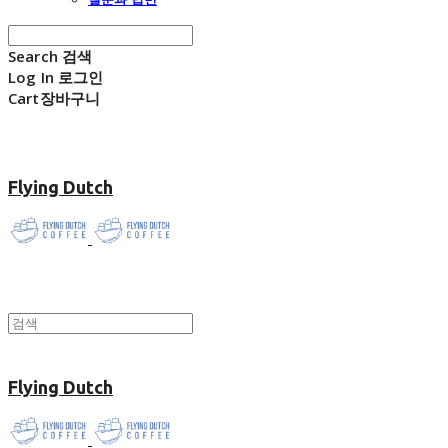
Search
검색
Log In
로그인
Cart
장바구니
Flying Dutch
Flying Dutch