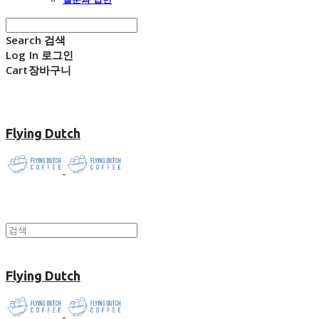
Search
검색
Log In
로그인
Cart
장바구니
Flying Dutch
Flying Dutch