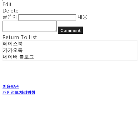
Edit
Delete
글쓴이
내용
Comment
Return To List
페이스북
카카오톡
네이버 블로그
이용약관
개인정보처리방침
사업자정보확인
상호: 플라잉더치 | 대표: 정현기 | 개인정보관리책임자: 정현기 | 전화: 070-7617-0518 |
이메일: flyingdutchcop@naver.com
주소: 경기도 수원시 권선구 고현로 25번길 40 1층 | 사업자등록번호:
875-12-00917
| 통
신판매:
제2018 수원권선-0574호
| 호스팅제공자: (주)식스샵