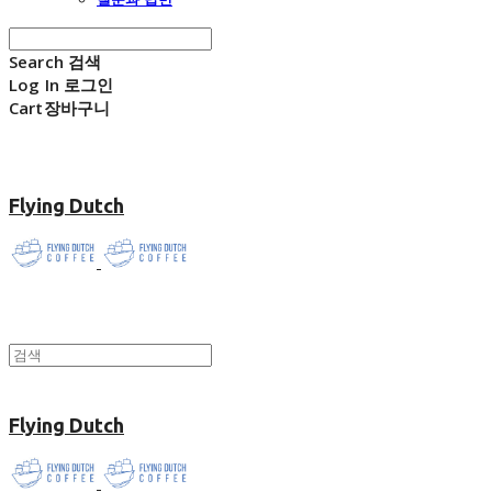
Search
검색
Log In
로그인
Cart
장바구니
Flying Dutch
Flying Dutch