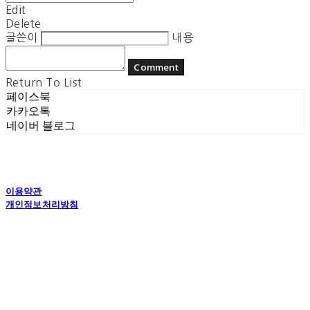
Edit
Delete
글쓴이
내용
Comment
Return To List
페이스북
카카오톡
네이버 블로그
이용약관
개인정보처리방침
사업자정보확인
상호: 플라잉더치 | 대표: 정현기 | 개인정보관리책임자: 정현기 | 전화: 070-7617-0518 |
이메일: flyingdutchcop@naver.com
주소: 경기도 수원시 권선구 고현로 25번길 40 1층 | 사업자등록번호:
875-12-00917
| 통
신판매:
제2018 수원권선-0574호
| 호스팅제공자: (주)식스샵