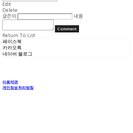
Edit
Delete
글쓴이
내용
Comment
Return To List
페이스북
카카오톡
네이버 블로그
이용약관
개인정보처리방침
사업자정보확인
상호: 플라잉더치 | 대표: 정현기 | 개인정보관리책임자: 정현기 | 전화: 070-7617-0518 |
이메일: flyingdutchcop@naver.com
주소: 경기도 수원시 권선구 고현로 25번길 40 1층 | 사업자등록번호:
875-12-00917
| 통
신판매:
제2018 수원권선-0574호
| 호스팅제공자: (주)식스샵