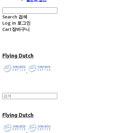
Search
검색
Log In
로그인
Cart
장바구니
Flying Dutch
Flying Dutch