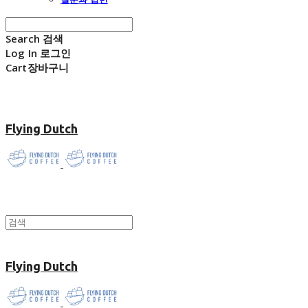
Search
검색
Log In
로그인
Cart
장바구니
Flying Dutch
Flying Dutch