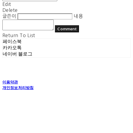
Edit
Delete
글쓴이
내용
Comment
Return To List
페이스북
카카오톡
네이버 블로그
이용약관
개인정보처리방침
사업자정보확인
상호: 플라잉더치 | 대표: 정현기 | 개인정보관리책임자: 정현기 | 전화: 070-7617-0518 |
이메일: flyingdutchcop@naver.com
주소: 경기도 수원시 권선구 고현로 25번길 40 1층 | 사업자등록번호:
875-12-00917
| 통
신판매:
제2018 수원권선-0574호
| 호스팅제공자: (주)식스샵