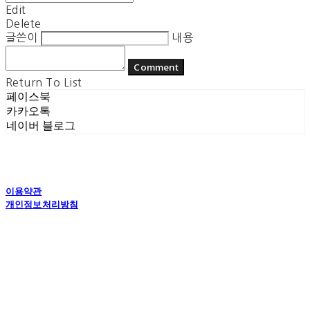
Edit
Delete
글쓴이
내용
Comment
Return To List
페이스북
카카오톡
네이버 블로그
이용약관
개인정보처리방침
사업자정보확인
상호: 플라잉더치 | 대표: 정현기 | 개인정보관리책임자: 정현기 | 전화: 070-7617-0518 |
이메일: flyingdutchcop@naver.com
주소: 경기도 수원시 권선구 고현로 25번길 40 1층 | 사업자등록번호:
875-12-00917
| 통
신판매:
제2018 수원권선-0574호
| 호스팅제공자: (주)식스샵