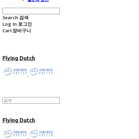
Search
검색
Log In
로그인
Cart
장바구니
Flying Dutch
Flying Dutch