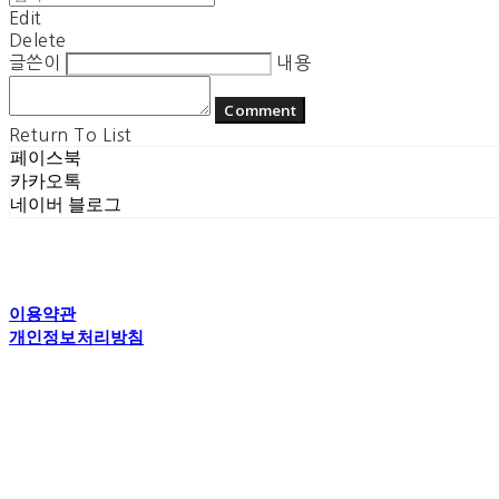
Edit
Delete
글쓴이
내용
Comment
Return To List
페이스북
카카오톡
네이버 블로그
이용약관
개인정보처리방침
사업자정보확인
상호: 플라잉더치 | 대표: 정현기 | 개인정보관리책임자: 정현기 | 전화: 070
주소: 경기도 수원시 권선구 고현로 25번길 40 1층 | 사업자등록번