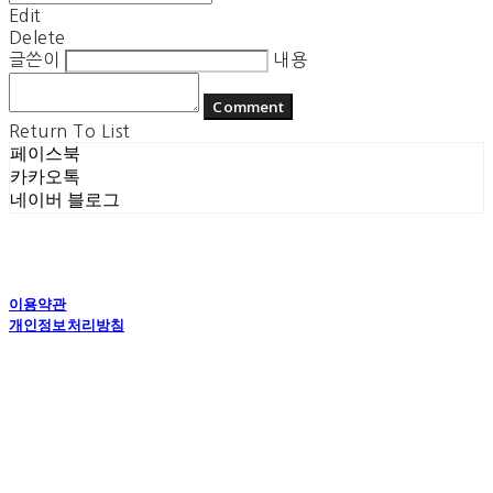
Edit
Delete
글쓴이
내용
Comment
Return To List
페이스북
카카오톡
네이버 블로그
이용약관
개인정보처리방침
사업자정보확인
상호: 플라잉더치 | 대표: 정현기 | 개인정보관리책임자: 정현기 | 전화: 070-7617-0518 |
이메일: flyingdutchcop@naver.com
주소: 경기도 수원시 권선구 고현로 25번길 40 1층 | 사업자등록번호:
875-12-00917
| 통
신판매:
제2018 수원권선-0574호
| 호스팅제공자: (주)식스샵