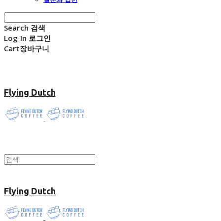
Search
검색
Log In
로그인
Cart
장바구니
Flying Dutch
Flying Dutch