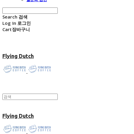
Search
검색
Log In
로그인
Cart
장바구니
Flying Dutch
Flying Dutch