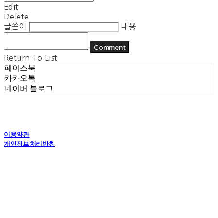
Edit
Delete
글쓴이
내용
Comment
Return To List
페이스북
카카오톡
네이버 블로그
이용약관
개인정보처리방침
사업자정보확인
상호: 플라잉더치 | 대표: 정현기 | 개인정보관리책임자: 정현기 | 전화: 070-7617-0518 |
이메일: flyingdutchcop@naver.com
주소: 경기도 수원시 권선구 고현로 25번길 40 1층 | 사업자등록번호:
875-12-00917
| 통
신판매:
제2018 수원권선-0574호
| 호스팅제공자: (주)식스샵