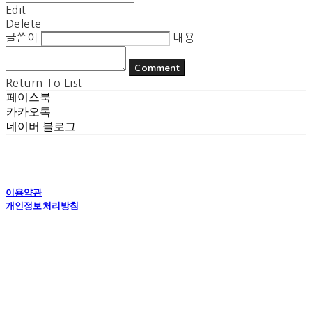
Edit
Delete
글쓴이
내용
Comment
Return To List
페이스북
카카오톡
네이버 블로그
이용약관
개인정보처리방침
사업자정보확인
상호: 플라잉더치 | 대표: 정현기 | 개인정보관리책임자: 정현기 | 전화: 070-7617-0518 |
이메일: flyingdutchcop@naver.com
주소: 경기도 수원시 권선구 고현로 25번길 40 1층 | 사업자등록번호:
875-12-00917
| 통
신판매:
제2018 수원권선-0574호
| 호스팅제공자: (주)식스샵