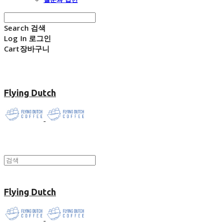
Search
검색
Log In
로그인
Cart
장바구니
Flying Dutch
Flying Dutch