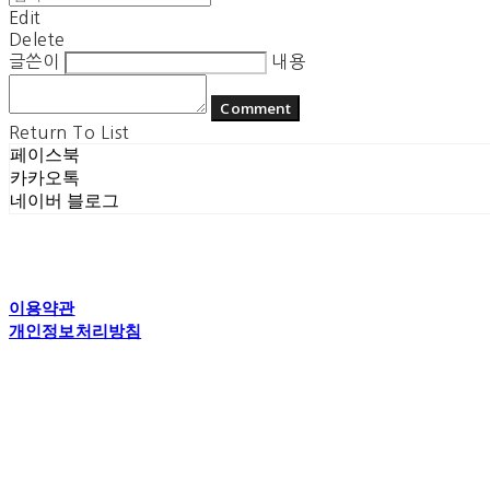
Edit
Delete
글쓴이
내용
Comment
Return To List
페이스북
카카오톡
네이버 블로그
이용약관
개인정보처리방침
사업자정보확인
상호: 플라잉더치 | 대표: 정현기 | 개인정보관리책임자: 정현기 | 전화: 070
주소: 경기도 수원시 권선구 고현로 25번길 40 1층 | 사업자등록번